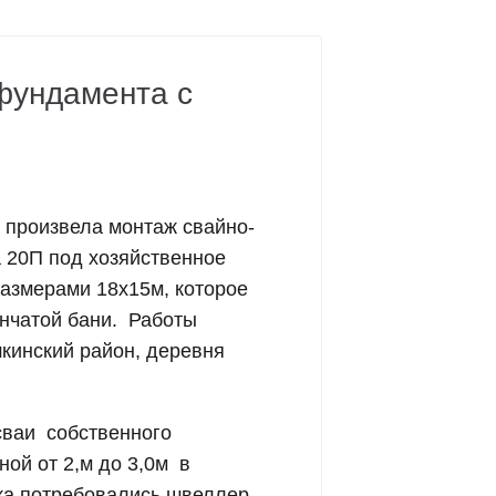
фундамента с
 произвела монтаж свайно-
 20П под хозяйственное
азмерами 18х15м, которое
нчатой бани
. Работы
шкинский район, деревня
сваи собственного
ой от 2,м до 3,0м в
рка потребовались швеллер