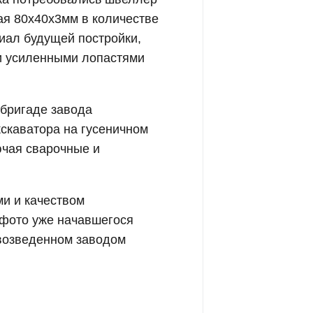
ая 80х40х3мм в количестве
риал будущей постройки,
и усиленными лопастями
 бригаде завода
кскаватора на гусеничном
ючая сварочные и
ми и качеством
 фото уже начавшегося
 возведенном заводом