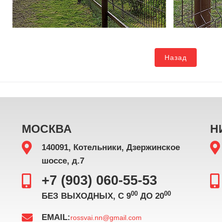
Назад
МОСКВА
Н
140091, Котельники, Дзержинское
шоссе, д.7
+7 (903) 060-55-53
00
00
БЕЗ ВЫХОДНЫХ, С 9
ДО 20
EMAIL:
rossvai.nn@gmail.com