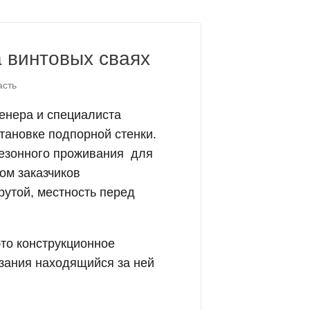
 винтовых сваях
асть
женера и специалиста
тановке подпорной стенки.
езонного проживания для
ом заказчиков
рутой, местность перед
это конструкционное
зания находящийся за ней