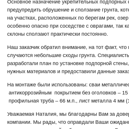
Основное назначение укрепительных подпорных ст
предупредить обрушение и сползание грунта, ко
на участках, расположенных по берегам рек, озер
особенно опасно при соседстве с оврагами, так к
склоны сползают практически постоянно.
Наш заказчик обратил внимание, на тот факт, чт
случаются небольшие сходы грунта. Специалис
разработали план по установке подпорной стены,
нужных материалов и предоставили данные заказ
На монтаже были использованы: сваи металличе
антикоррозийным покрытием без оголовков – 15 ш
профильная труба – 66 м.п., лист металла 4 мм (1,5
Уважаемая Наталия, мы благодарны Вам за дове
компании. Мы рады, что оправдали Ваши ожидани