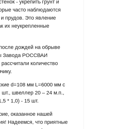
енок - укрепить грунт и
торые часто наблюдаются
 и прудов. Это явление
ак их неукрепленные
о после дождей на обрыве
ты Завода РОССВАИ
 рассчитали количество
чику.
ские d=108 мм L=6000 мм с
т., швеллер 20 – 24 м.п.,
 * 1,0) - 15 шт.
рие, оказанное нашей
я! Надеемся, что приятные